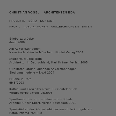
CHRISTIAN VOGEL ARCHITEKTEN BDA
PROJEKTE
BÜRO
KONTAKT
PROFIL
PUBLIKATIONEN
AUSZEICHNUNGEN
DATEN
Stiebertalbrücke
daab 2006
Am Ackermannbogen
Neue Architektur in München, Nicolai Verlag 2004
Stiebertalbrücke Roth
Architektur in Deutschland, Karl Krämer Verlag 2005
Qualitätbausteine München Ackermannbogen
Siedlungsmodelle – No.6 2004
Brücke in Roth
db 5/2003
Kultur- und Freizeitzentrum Fürstenfeldbruck
Wettbewerbe aktuell 05/2003
Sportbauten für Körperbehinderten-Schule
Architektur für Sport, Verlag Bauwesen 2001
Sportstädten der Körperbehindertenschule in Ingolstadt
Beton Prisma 75/1998